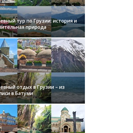
евный тур по Грузии: история и
вительная природа
евный отдых в Грузии – из
лиси в Батуми