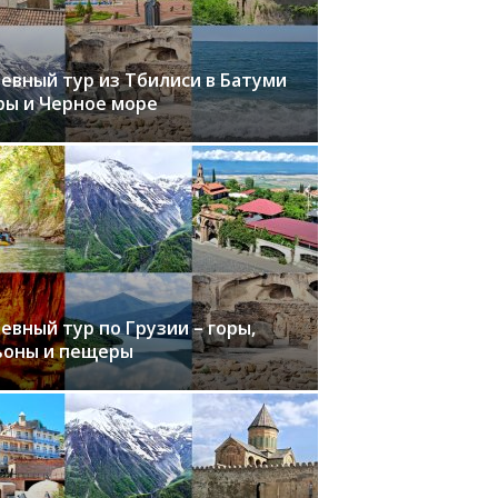
невный тур из Тбилиси в Батуми
ры и Черное море
евный тур по Грузии – горы,
ьоны и пещеры