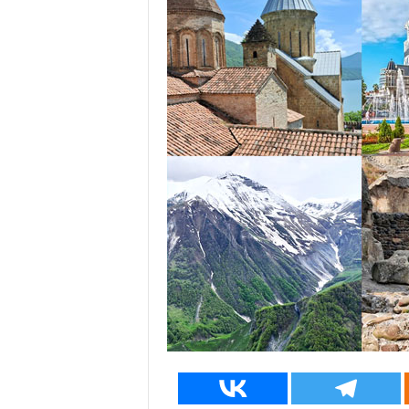
у
з
и
и