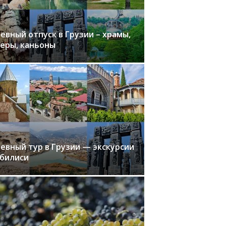
евный отпуск в Грузии – храмы,
еры, каньоны
евный тур в Грузии — экскурсии
Тбилиси