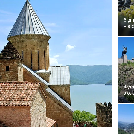
6-дн
– в 
4-дн
экс