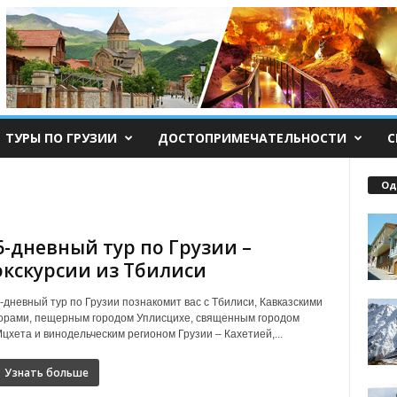
ТУРЫ ПО ГРУЗИИ
ДОСТОПРИМЕЧАТЕЛЬНОСТИ
С
Од
6-дневный тур по Грузии –
экскурсии из Тбилиси
-дневный тур по Грузии познакомит вас с Тбилиси, Кавказскими
орами, пещерным городом Уплисцихе, священным городом
цхета и винодельческим регионом Грузии – Кахетией,...
Узнать больше