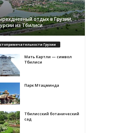
ырехдневный отдых в Грузии,
курсии из Тбилиси
стопримечательности Грузии
Мать Картли — символ
Тбилиси
Парк Мтацминда
Тбилисский ботанический
сад