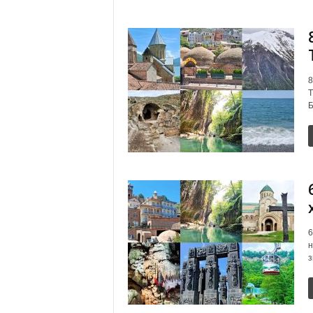
8
Т
Б
6
н
з