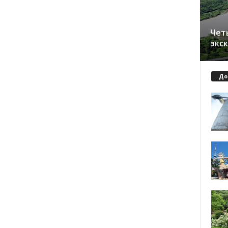
Чет
экс
До