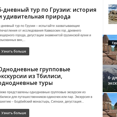
5-дневный тур по Грузии: история
и удивительная природа
-дневный тур по Грузии – испытайте захватывающие
печатления от исследования Кавказских гор, древнего
ещерного города, дегустации знаменитой грузинской кухни и
зысканных вин,...
Гр
Узнать больше
Однодневные групповые
экскурсии из Тбилиси,
6-дн
однодневные туры
экс
иже представлены однодневные групповые экскурсии из
билиси для путешественников-одиночек или пар. Экскурсия в
ахетию – Бодбийский монастырь, Сигнахи, дегустация...
Узнать больше