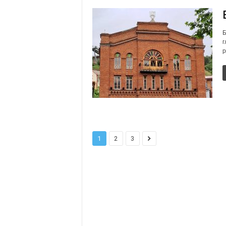
Б
г
р
1
2
3