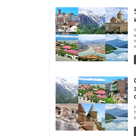
5
в
п
и
Н
Т
К