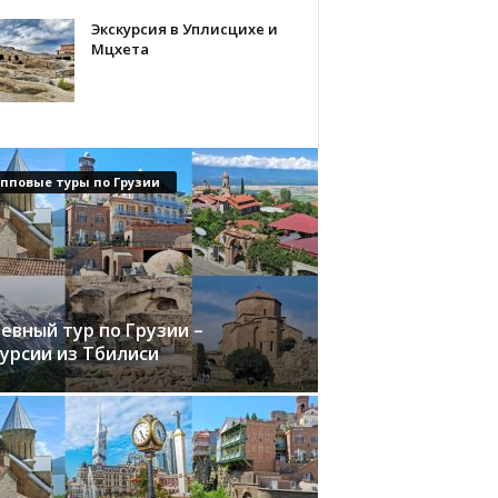
Экскурсия в Уплисцихе и
Мцхета
упповые туры по Грузии
евный тур по Грузии –
курсии из Тбилиси