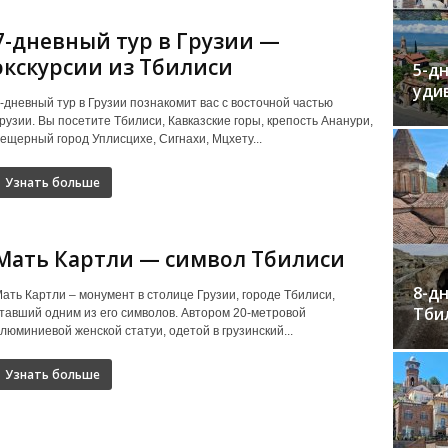
7-дневный тур в Грузии —
экскурсии из Тбилиси
5-дн
уди
-дневный тур в Грузии познакомит вас с восточной частью
рузии. Вы посетите Тбилиси, Кавказские горы, крепость Ананури,
ещерный город Уплисцихе, Сигнахи, Мцхету...
Узнать больше
Мать Картли — символ Тбилиси
8-дн
ать Картли – монумент в столице Грузии, городе Тбилиси,
Тби
тавший одним из его символов. Автором 20-метровой
люминиевой женской статуи, одетой в грузинский...
Узнать больше