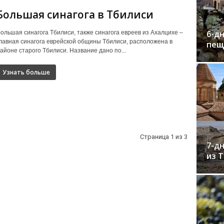
Большая синагога в Тбилиси
6-дн
ольшая синагога Тбилиси, также синагога евреев из Ахалцихе –
лавная синагога еврейской общины Тбилиси, расположена в
пещ
айоне старого Тбилиси. Название дано по...
Узнать больше
Страница 1 из 3
7-дн
из 