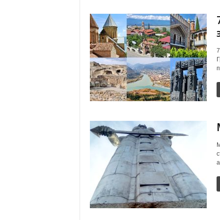
7
Г
п
М
с
а