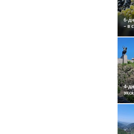
6-дн
– в 
4-дн
экс