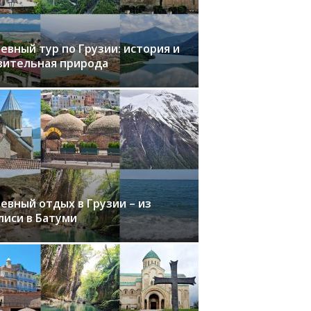
евный тур по Грузии: история и
вительная природа
евный отдых в Грузии – из
лиси в Батуми