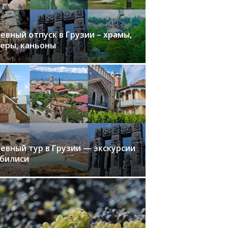
евный отпуск в Грузии – храмы,
еры, каньоны
евный тур в Грузии — экскурсии
Тбилиси