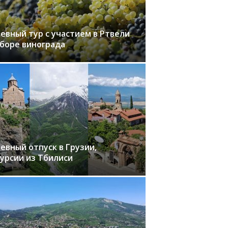
евный тур с участием в Ртвели
сборе винограда
евный отпуск в Грузии,
курсии из Тбилиси