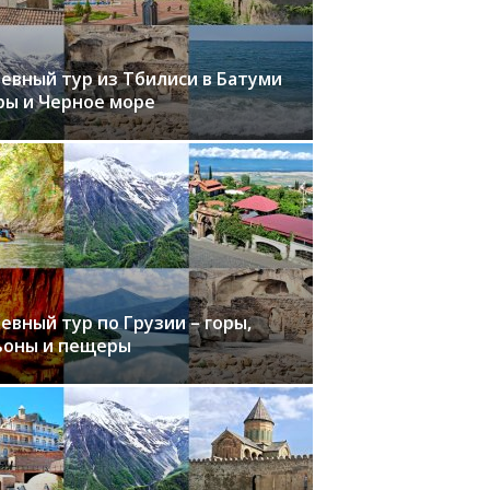
невный тур из Тбилиси в Батуми
ры и Черное море
евный тур по Грузии – горы,
ьоны и пещеры