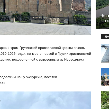
Чет
экс
До
рший храм Грузинской православной церкви в честь
010-1029 годах, на месте первой в Грузии христианской
идонии, похороненной с вывезенным из Иерусалима
родолжим нашу экскурсию, посетив
иси
.