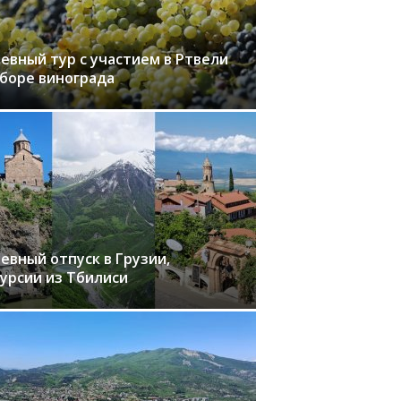
евный тур с участием в Ртвели
сборе винограда
евный отпуск в Грузии,
курсии из Тбилиси