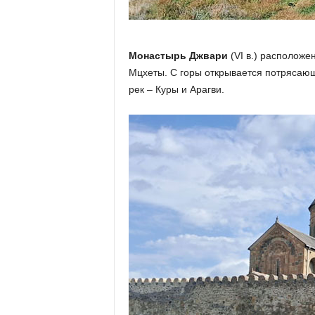
Монастырь Джвари
(VI в.) расположе
Мцхеты. С горы открывается потрясающи
рек – Куры и Арагви.