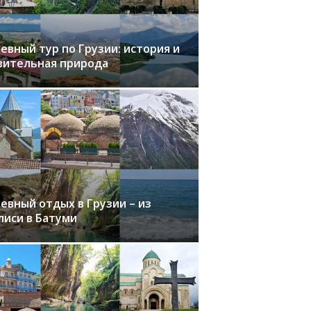
евный тур по Грузии: история и
вительная природа
евный отдых в Грузии – из
лиси в Батуми