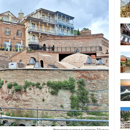
Инжирное ущелье в старом Тбилиси