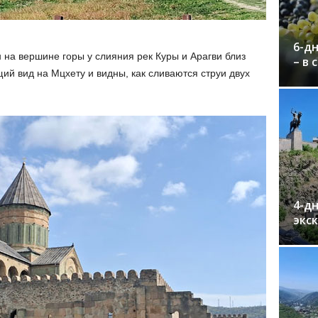
6-дн
н на вершине горы у слияния рек Куры и Арагви близ
– в 
й вид на Мцхету и видны, как сливаются струи двух
4-дн
экс