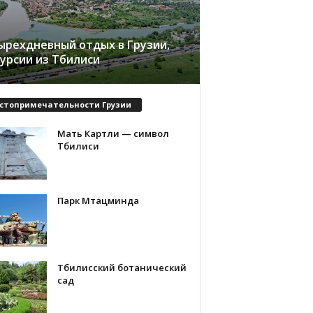
ырехдневный отдых в Грузии,
курсии из Тбилиси
стопримечательности Грузии
Мать Картли — символ
Тбилиси
Парк Мтацминда
Тбилисский ботанический
сад