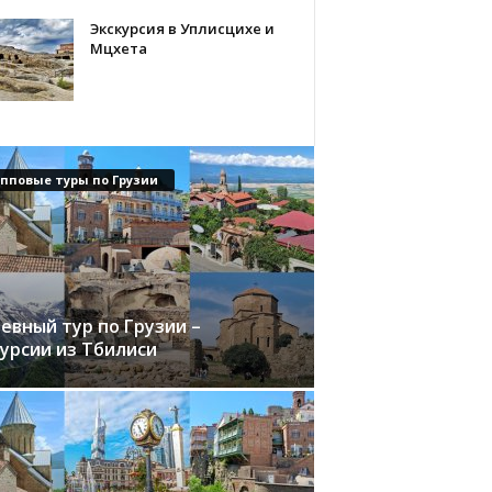
Экскурсия в Уплисцихе и
Мцхета
упповые туры по Грузии
евный тур по Грузии –
курсии из Тбилиси