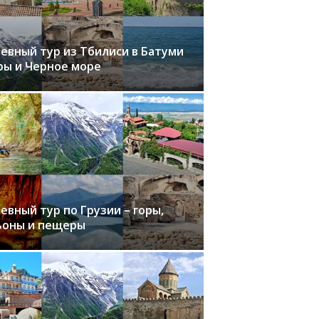
невный тур из Тбилиси в Батуми
ры и Черное море
евный тур по Грузии – горы,
ьоны и пещеры