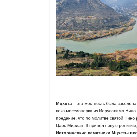
Мцхета
– эта местность была заселена 
века миссионерка из Иерусалима Нино 
предание, что по молитве святой Нино 
Царь Мириан III принял новую религию,
Исторические памятники Мцхеты вкл