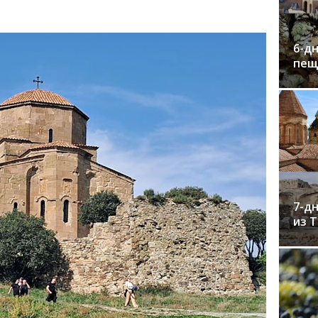
6-дн
пещ
7-дн
из 