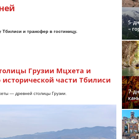
дней
5-д
– го
 Тбилиси и трансфер в гостиницу.
толицы Грузии Мцхета и
о исторической части Тбилиси
7-дн
еты — древней столицы Грузии.
кан