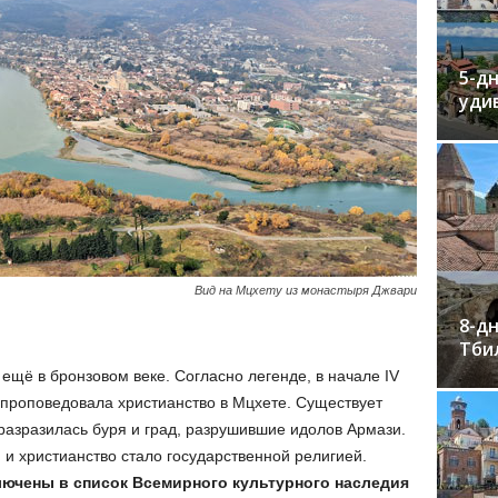
5-дн
уди
Вид на Мцхету из монастыря Джвари
8-дн
Тби
ещё в бронзовом веке. Согласно легенде, в начале IV
проповедовала христианство в Мцхете. Существует
разразилась буря и град, разрушившие идолов Армази.
 и христианство стало государственной религией.
ючены в список Всемирного культурного наследия