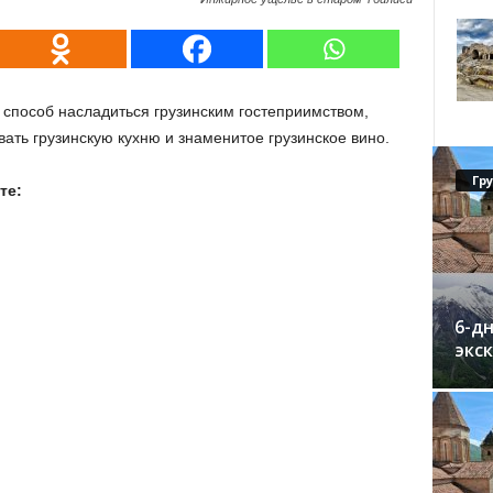
способ насладиться грузинским гостеприимством,
вать грузинскую кухню и знаменитое грузинское вино.
Гр
те:
6-дн
экс