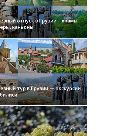
евный отпуск в Грузии – храмы,
еры, каньоны
евный тур в Грузии — экскурсии
Тбилиси