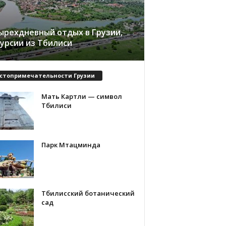
ырехдневный отдых в Грузии,
курсии из Тбилиси
стопримечательности Грузии
Мать Картли — символ
Тбилиси
Парк Мтацминда
Тбилисский ботанический
сад