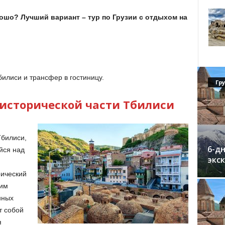
ошо? Лучший вариант – тур по Грузии с отдыхом на
илиси и трансфер в гостиницу.
Гр
 исторической части Тбилиси
билиси,
6-дн
йся над
экс
рический
оим
нных
т собой
я