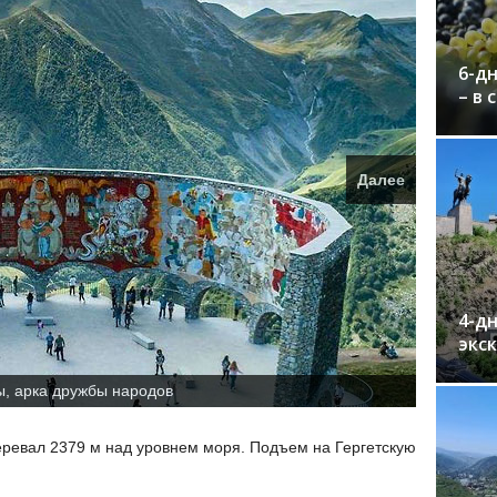
6-дн
– в 
Далее
4-дн
экс
, арка дружбы народов
еревал 2379 м над уровнем моря. Подъем на Гергетскую