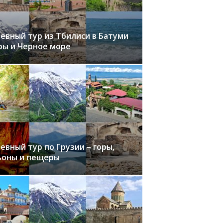
невный тур из Тбилиси в Батуми
ры и Черное море
евный тур по Грузии – горы,
ьоны и пещеры