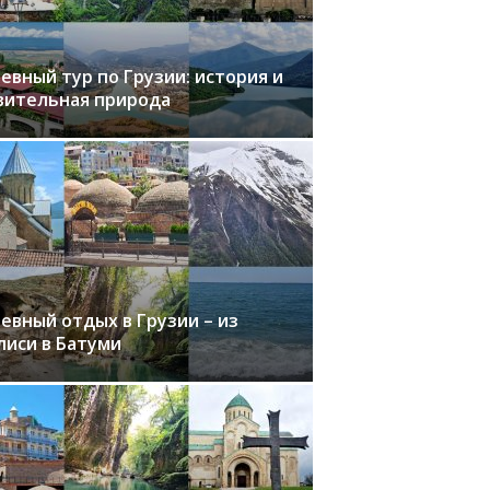
евный тур по Грузии: история и
вительная природа
евный отдых в Грузии – из
лиси в Батуми