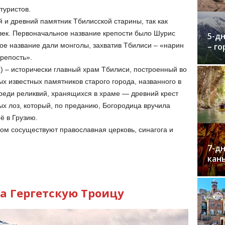
туристов.
 и древний памятник Тбилисской старины, так как
 век. Первоначальное название крепости было Шурис
5-д
– го
ое название дали монголы, захватив Тбилиси – «нарин
репость».
в.) – исторически главный храм Тбилиси, построенный во
х известных памятников старого города, названного в
реди реликвий, хранящихся в храме — древний крест
ых лоз, который, по преданию, Богородица вручила
ё в Грузию.
дом сосуществуют православная церковь, синагога и
7-дн
кан
на Гергетскую Троицу