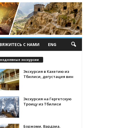
ВЯЖИТЕСЬ С НАМИ
ENG
нодневные экскурсии
Экскурсия в Кахетию из
Тбилиси, дегустация вин
Экскурсия на Гергетскую
Троицу из Тбилиси
Боржоми, Вардзиа,