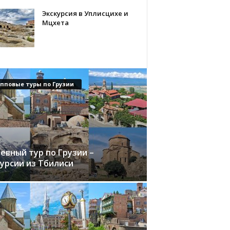
Экскурсия в Уплисцихе и
Мцхета
упповые туры по Грузии
евный тур по Грузии –
курсии из Тбилиси