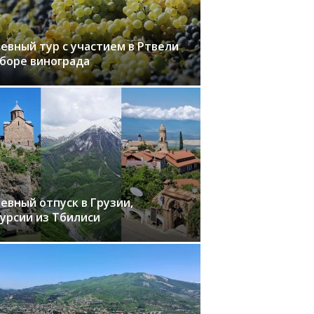
евный тур с участием в Ртвели
сборе винограда
евный отпуск в Грузии,
курсии из Тбилиси