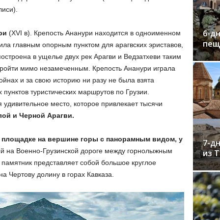
лиси).
6-дн
ри
(XVI в). Крепость Ананури находится в одноименном
пещ
жила главным опорным пунктом для арагвских эриставов,
построена в ущелье двух рек Арагви и Ведзатхеви таким
 пройти мимо незамеченным. Крепость Ананури играла
йнах и за свою историю ни разу не была взята
 пунктов туристических маршрутов по Грузии.
 удивительное место, которое привлекает тысячи
лой и Черной Арагви.
 площадке на вершине горы с панорамным видом, у
7-дн
 на Военно-Грузинской дороге между горнолыжным
из 
 памятник представляет собой большое круглое
на Чертову долину в горах Кавказа.