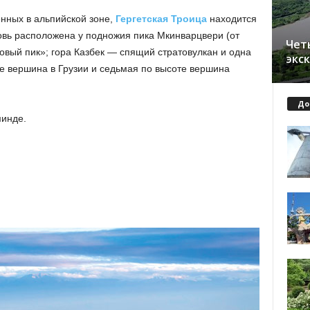
нных в альпийской зоне,
Гергетская Троица
находится
ковь расположена у подножия пика Мкинварцвери (от
Чет
овый пик»; гора Казбек — спящий стратовулкан и одна
экс
оте вершина в Грузии и седьмая по высоте вершина
До
минде.