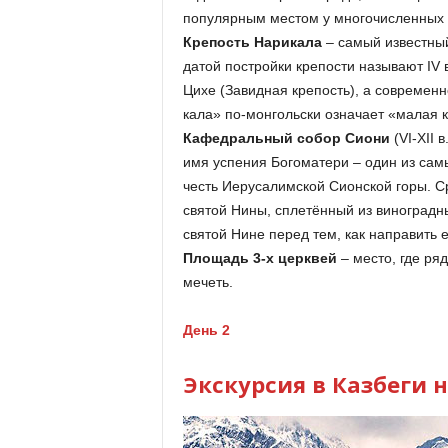
популярным местом у многочисленных 
Крепость Нарикала
– самый известный
датой постройки крепости называют IV
Цихе (Завидная крепость), а современн
кала» по-монгольски означает «малая к
Кафедральный собор Сиони
(VI-XII 
имя успения Богоматери – один из самы
честь Иерусалимской Сионской горы. С
святой Нины, сплетённый из виноградн
святой Нине перед тем, как направить е
Площадь 3-х церквей
– место, где ря
мечеть.
День 2
Экскурсия в Казбеги 