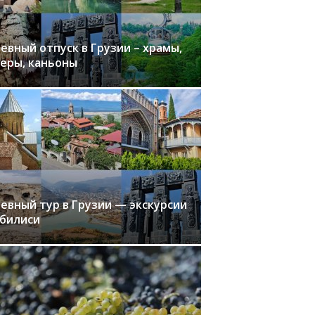
евный отпуск в Грузии – храмы,
еры, каньоны
евный тур в Грузии — экскурсии
Тбилиси