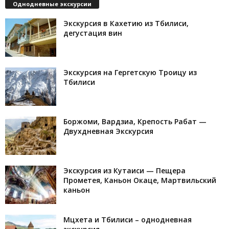
Однодневные экскурсии
Экскурсия в Кахетию из Тбилиси,
дегустация вин
Экскурсия на Гергетскую Троицу из
Тбилиси
Боржоми, Вардзиа, Крепость Рабат —
Двухдневная Экскурсия
Экскурсия из Кутаиси — Пещера
Прометея, Каньон Окаце, Мартвильский
каньон
Мцхета и Тбилиси – однодневная